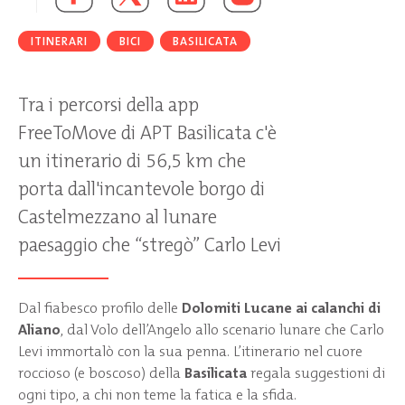
ITINERARI
BICI
BASILICATA
Tra i percorsi della app
FreeToMove di APT Basilicata c'è
un itinerario di 56,5 km che
porta dall'incantevole borgo di
Castelmezzano al lunare
paesaggio che “stregò” Carlo Levi
Dal fiabesco profilo delle
Dolomiti Lucane ai calanchi di
Aliano
, dal Volo dell’Angelo allo scenario lunare che Carlo
Levi immortalò con la sua penna. L’itinerario nel cuore
roccioso (e boscoso) della
Basilicata
regala suggestioni di
ogni tipo, a chi non teme la fatica e la sfida.