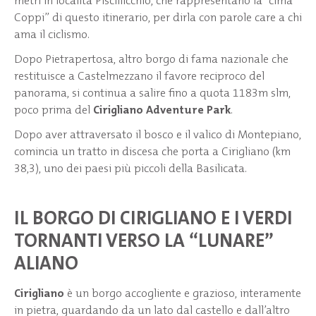
metri in località Piscillicchio, che rappresentano la “cima
Coppi” di questo itinerario, per dirla con parole care a chi
ama il ciclismo.
Dopo Pietrapertosa, altro borgo di fama nazionale che
restituisce a Castelmezzano il favore reciproco del
panorama, si continua a salire fino a quota 1183m slm,
poco prima del
Cirigliano Adventure Park
.
Dopo aver attraversato il bosco e il valico di Montepiano,
comincia un tratto in discesa che porta a Cirigliano (km
38,3), uno dei paesi più piccoli della Basilicata.
IL BORGO DI CIRIGLIANO E I VERDI
TORNANTI VERSO LA
“
LUNARE”
ALIANO
Cirigliano
è un borgo accogliente e grazioso, interamente
in pietra, guardando da un lato dal castello e dall’altro