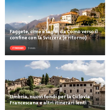
Faggete, cime e laghi: da Como verso il
confine con la Svizzera (e ritorno)
3
min
ITINERARI
Umbria, nuovi fondi per la Ciclovia
Francescana e altri itinerari lenti