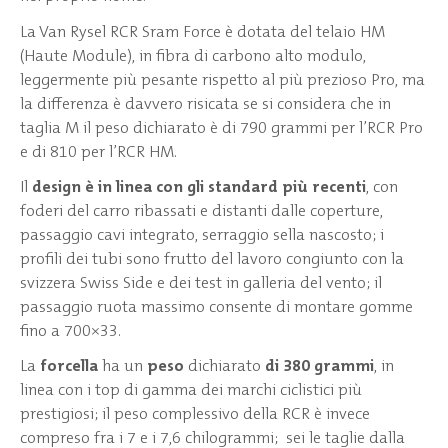
La Van Rysel RCR Sram Force è dotata del telaio HM
(Haute Module), in fibra di carbono alto modulo,
leggermente più pesante rispetto al più prezioso Pro, ma
la differenza è davvero risicata se si considera che in
taglia M il peso dichiarato è di 790 grammi per l’RCR Pro
e di 810 per l’RCR HM.
Il
design è in linea con gli standard più recenti
, con
foderi del carro ribassati e distanti dalle coperture,
passaggio cavi integrato, serraggio sella nascosto; i
profili dei tubi sono frutto del lavoro congiunto con la
svizzera Swiss Side e dei test in galleria del vento; il
passaggio ruota massimo consente di montare gomme
fino a 700×33.
La
forcella
ha un
peso
dichiarato
di 380 grammi
, in
linea con i top di gamma dei marchi ciclistici più
prestigiosi; il peso complessivo della RCR è invece
compreso fra i 7 e i 7,6 chilogrammi; sei le taglie dalla