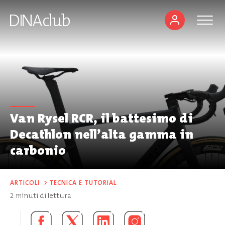
Van Rysel RCR, il battesimo di
Decathlon nell’alta gamma in
carbonio
ARTICOLI
>
TECNICA E TUTORIAL
2
minuti di lettura