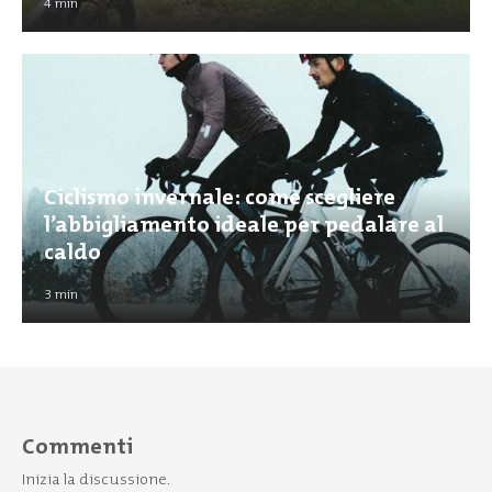
4
min
Ciclismo invernale: come scegliere
l’abbigliamento ideale per pedalare al
caldo
3
min
Commenti
Inizia la discussione.