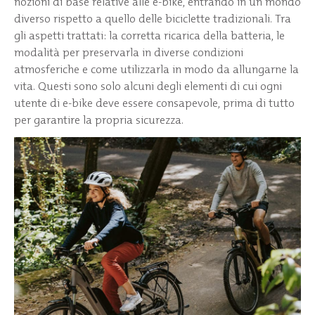
nozioni di base relative alle e-bike, entrando in un mondo
diverso rispetto a quello delle biciclette tradizionali. Tra
gli aspetti trattati: la corretta ricarica della batteria, le
modalità per preservarla in diverse condizioni
atmosferiche e come utilizzarla in modo da allungarne la
vita. Questi sono solo alcuni degli elementi di cui ogni
utente di e-bike deve essere consapevole, prima di tutto
per garantire la propria sicurezza.