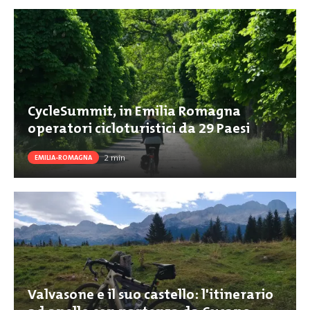
CycleSummit, in Emilia Romagna
operatori cicloturistici da 29 Paesi
2
min
EMILIA-ROMAGNA
Valvasone e il suo castello: l'itinerario