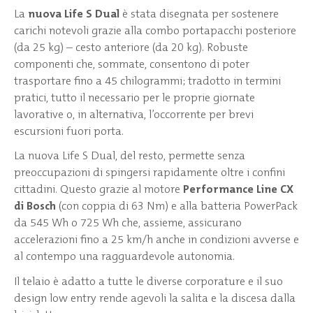
La
nuova Life S Dual
è stata disegnata per sostenere
carichi notevoli grazie alla combo portapacchi posteriore
(da 25 kg) – cesto anteriore (da 20 kg). Robuste
componenti che, sommate, consentono di poter
trasportare fino a 45 chilogrammi; tradotto in termini
pratici, tutto il necessario per le proprie giornate
lavorative o, in alternativa, l’occorrente per brevi
escursioni fuori porta.
La nuova Life S Dual, del resto, permette senza
preoccupazioni di spingersi rapidamente oltre i confini
cittadini. Questo grazie al motore
Performance Line CX
di Bosch
(con coppia di 63 Nm) e alla batteria PowerPack
da 545 Wh o 725 Wh che, assieme, assicurano
accelerazioni fino a 25 km/h anche in condizioni avverse e
al contempo una ragguardevole autonomia.
Il telaio è adatto a tutte le diverse corporature e il suo
design low entry rende agevoli la salita e la discesa dalla