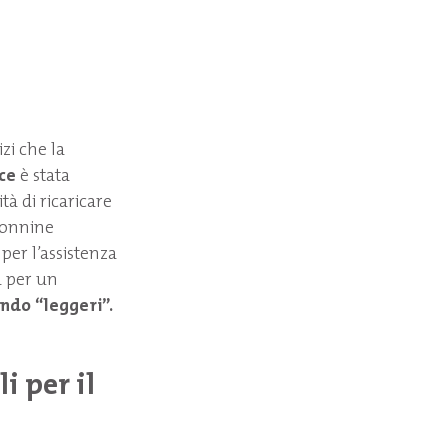
zi che la
ce
è stata
tà di ricaricare
olonnine
 per l’assistenza
a per un
ndo “leggeri”.
i per il