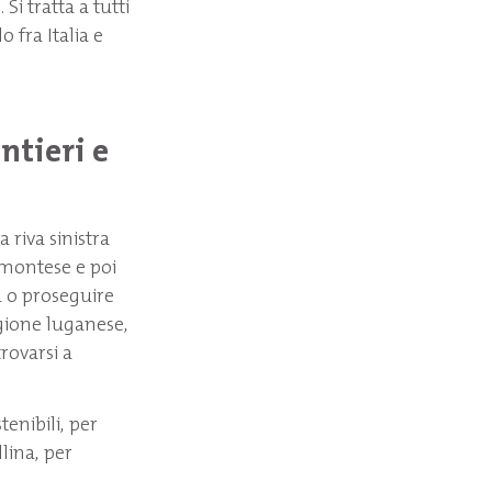
Si tratta a tutti
o fra Italia e
ntieri e
 riva sinistra
emontese e poi
ia o proseguire
egione luganese,
trovarsi a
enibili, per
llina, per