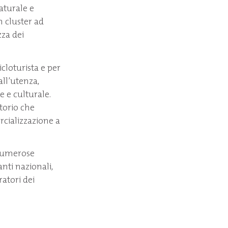
aturale e
n cluster ad
zza dei
icloturista e per
all’utenza,
e e culturale.
itorio che
rcializzazione a
 numerose
anti nazionali,
ratori dei