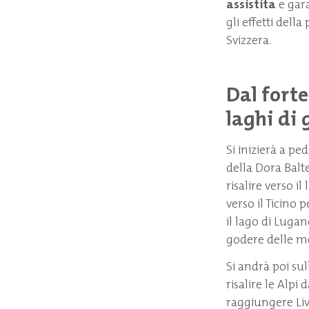
assistita
e gara
gli effetti dell
Svizzera.
Dal forte
laghi di 
Si inizierà a pe
della Dora Balt
risalire verso i
verso il Ticino 
il lago di Lugano
godere delle me
Si andrà poi sul
risalire le Alpi
raggiungere Liv