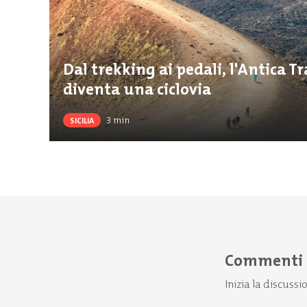
Dal trekking ai pedali, l'Antica T
diventa una ciclovia
3
min
SICILIA
Commenti
Inizia la discussi