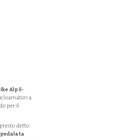
ike Alp E-
cicloamatori a
do per il
 presto detto:
a pedalata