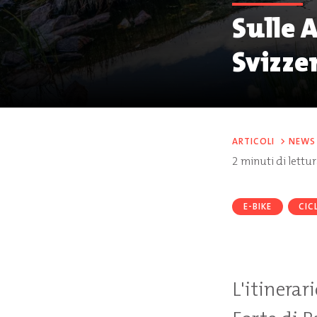
Sulle A
Svizze
ARTICOLI
>
NEWS
2
minuti di lettu
E-BIKE
CIC
L'itinerar