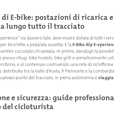
di E-bike: postazioni di ricarica e
a lungo tutto il tracciato
erience” sia davvero tale, deve essere dotata di tutti i servi
er biciclette a pedalata assistita. E la
E-Bike Alp E-xperien
sentire coccolato chi pedala. In primis, dandogli la possibili
e presso rifugi, bike hostels, bike grill o semplicemente c
territorio, e al contempo costruendo una rete di ciclofficine
, distribuito tra la Valle d’Aosta, il Piemonte e la Lombardi
qualsiasi punto del tracciato, in piena autonomia e
viaggia
e e sicurezza: guide professional
del cicloturista