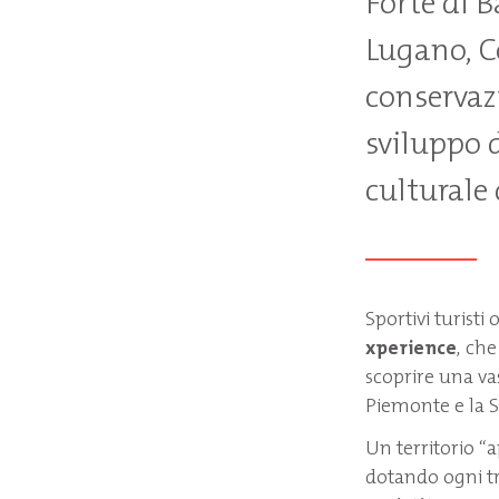
Forte di B
Lugano, C
conservaz
sviluppo 
culturale 
Sportivi turisti
xperience
, che
scoprire una va
Piemonte e la S
Un territorio “a
dotando ogni t