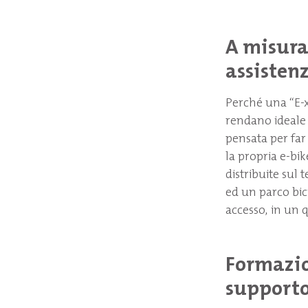
A misura 
assistenz
Perché una “E-xp
rendano ideale p
pensata per far 
la propria e-bik
distribuite sul 
ed un parco bici
accesso, in un 
Formazion
supporto 