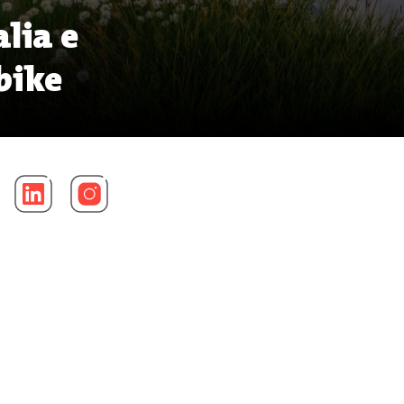
alia e
-bike