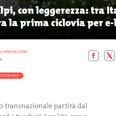
lpi, con leggerezza: tra It
ra la prima ciclovia per e
 E INNOVAZIONE
ra
LOTURISMO
io transnazionale partirà dal