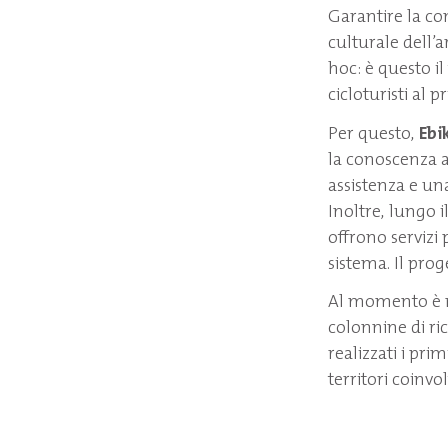
Garantire la co
culturale dell’a
hoc: è questo il
cicloturisti al 
Per questo,
Ebi
la conoscenza a
assistenza e un
Inoltre, lungo i
offrono servizi
sistema. Il prog
Al momento è 
colonnine di ric
realizzati i prim
territori coinvo