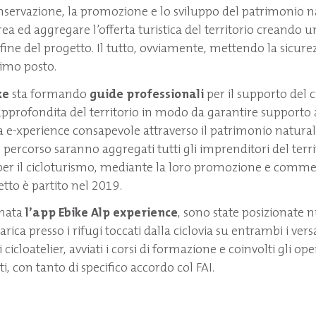
nservazione, la promozione e lo sviluppo del patrimonio n
rea ed aggregare l’offerta turistica del territorio creando u
 fine del progetto. Il tutto, ovviamente, mettendo la sicure
primo posto.
ke
sta formando
guide professionali
per il supporto del c
pprofondita del territorio in modo da garantire supporto 
a e-xperience consapevole attraverso il patrimonio natural
l percorso saranno aggregati tutti gli imprenditori del terr
 per il cicloturismo, mediante la loro promozione e comme
etto è partito nel 2019.
nata
l’app Ebike Alp experience
, sono state posizionate
arica presso i rifugi toccati dalla ciclovia su entrambi i vers
i cicloatelier, avviati i corsi di formazione e coinvolti gli ope
lti, con tanto di specifico accordo col FAI.