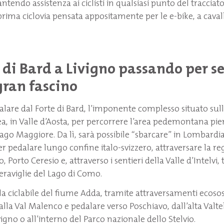
ntendo assistenza ai ciclisti in qualsiasi punto del tracciato. 
a prima ciclovia pensata appositamente per le e-bike, a cavall
 di Bard a Livigno passando per se
gran fascino
dalare dal Forte di Bard, l’imponente complesso situato sulla
ea, in Valle d’Aosta, per percorrere l’area pedemontana pi
l lago Maggiore. Da lì, sarà possibile “sbarcare” in Lombard
per pedalare lungo confine italo-svizzero, attraversare la r
, Porto Ceresio e, attraverso i sentieri della Valle d’Intelvi, 
raviglie del Lago di Como.
la ciclabile del fiume Adda, tramite attraversamenti ecosost
 dalla Val Malenco e pedalare verso Poschiavo, dall’alta Valte
igno o all’interno del Parco nazionale dello Stelvio.