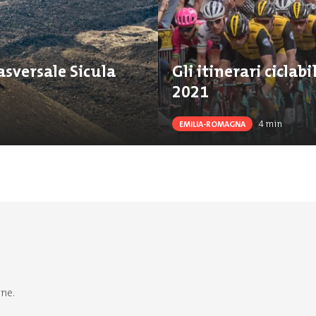
rasversale Sicula
Gli itinerari ciclabi
2021
4
min
EMILIA-ROMAGNA
one.