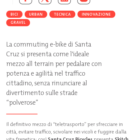
BICI
URBAN
TECNICA
INNOVAZIONE
GRAVEL
La commuting e-bike di Santa
Cruz si presenta come l'ideale
mezzo all terrain per pedalare con
potenza e agilità nel traffico
cittadino, senza rinunciare al
divertimento sulle strade
“polverose”
Il definitivo mezzo di “teletrasporto” per sfrecciare in
città, evitare traffico, scivolare nei vicoli e fuggire dalla
vita frenetica; così
Santa Cruz Bicycles
presenta
Skitch
,