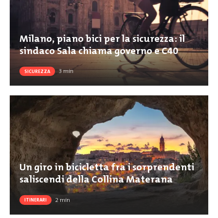
Milano, piano bici per la sicurezza: il
sindaco Sala chiama governo e C40
3
min
SICUREZZA
Un giro in bicicletta fra i sorprendenti
saliscendi della Collina Materana
2
min
ITINERARI