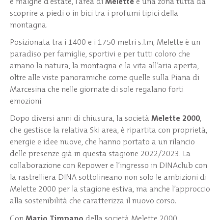
e malghe d’estate, l’area di
Melette
è una zona tutta da
scoprire a piedi o in bici tra i profumi tipici della
montagna.
Posizionata tra i 1400 e i 1750 metri s.l.m, Melette è un
paradiso per famiglie, sportivi e per tutti coloro che
amano la natura, la montagna e la vita all’aria aperta,
oltre alle viste panoramiche come quelle sulla Piana di
Marcesina che nelle giornate di sole regalano forti
emozioni.
Dopo diversi anni di chiusura, la società
Melette 2000
,
che gestisce la relativa Ski area, è ripartita con proprietà,
energie e idee nuove, che hanno portato a un rilancio
delle presenze già in questa stagione 2022/2023. La
collaborazione con Repower e l’ingresso in DINAclub con
la rastrelliera DINA sottolineano non solo le ambizioni di
Melette 2000 per la stagione estiva, ma anche l’approccio
alla sostenibilità che caratterizza il nuovo corso.
Con
Mario Timpano
della società Melette 2000