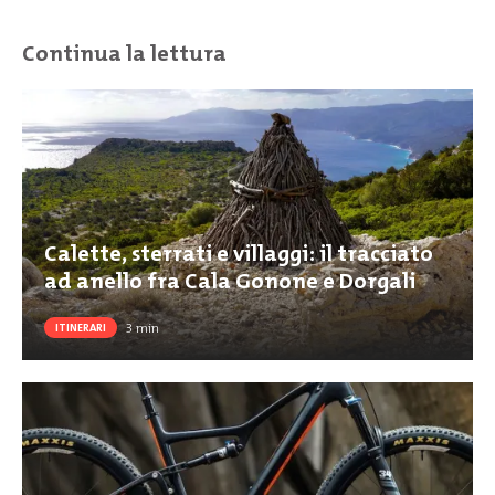
Continua la lettura
Calette, sterrati e villaggi: il tracciato
ad anello fra Cala Gonone e Dorgali
3
min
ITINERARI