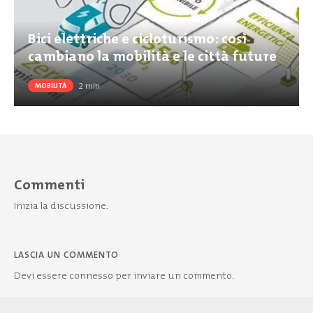
Bici elettriche e cicloturismo: così
cambiano la mobilità e le città future
2
min
MOBILITÀ
Commenti
Inizia la discussione.
LASCIA UN COMMENTO
Devi essere
connesso
per inviare un commento.