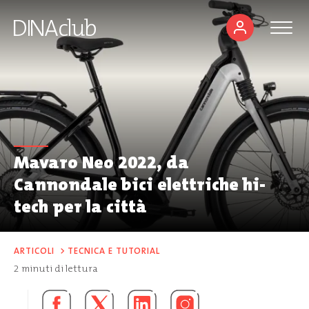
Mavaro Neo 2022, da
Cannondale bici elettriche hi-
tech per la città
ARTICOLI
>
TECNICA E TUTORIAL
2
minuti di lettura