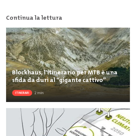
Continua la lettura
Blockhaus, l'itinerario per MTB è una
sfida da duri al “gigante cattivo”
2
min
ITINERARI