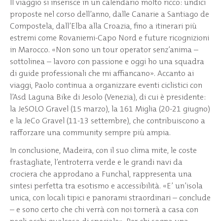
Il viaggio si inserisce in un calendario molto ricco: undici
proposte nel corso dell’anno, dalle Canarie a Santiago de
Compostela, dall’Elba alla Croazia, fino a itinerari più
estremi come Rovaniemi-Capo Nord e future ricognizioni
in Marocco. «Non sono un tour operator senz’anima –
sottolinea – lavoro con passione e oggi ho una squadra
di guide professionali che mi affiancano». Accanto ai
viaggi, Paolo continua a organizzare eventi ciclistici con
l’Asd Laguna Bike di Jesolo (Venezia), di cui è presidente:
la JeSOLO Gravel (15 marzo), la 161 Miglia (20-21 giugno)
e la JeCo Gravel (11-13 settembre), che contribuiscono a
rafforzare una community sempre più ampia.
In conclusione, Madeira, con il suo clima mite, le coste
frastagliate, l’entroterra verde e le grandi navi da
crociera che approdano a Funchal, rappresenta una
sintesi perfetta tra esotismo e accessibilità. «E’ un’isola
unica, con locali tipici e panorami straordinari – conclude
– e sono certo che chi verrà con noi tornerà a casa con