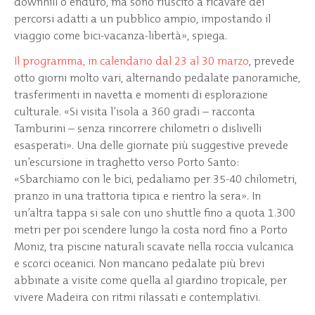
downhill o enduro, ma sono riuscito a ricavare dei
percorsi adatti a un pubblico ampio, impostando il
viaggio come bici-vacanza-libertà», spiega.
Il programma, in calendario dal 23 al 30 marzo
, prevede
otto giorni molto vari, alternando pedalate panoramiche,
trasferimenti in navetta e momenti di esplorazione
culturale. «Si visita l’isola a 360 gradi – racconta
Tamburini – senza rincorrere chilometri o dislivelli
esasperati». Una delle giornate più suggestive prevede
un’escursione in traghetto verso Porto Santo:
«Sbarchiamo con le bici, pedaliamo per 35-40 chilometri,
pranzo in una trattoria tipica e rientro la sera». In
un’altra tappa si sale con uno shuttle fino a quota 1.300
metri per poi scendere lungo la costa nord fino a Porto
Moniz, tra piscine naturali scavate nella roccia vulcanica
e scorci oceanici. Non mancano pedalate più brevi
abbinate a visite come quella al giardino tropicale, per
vivere Madeira con ritmi rilassati e contemplativi.