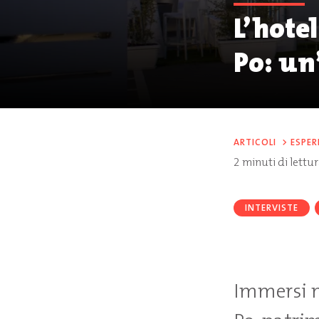
L’hote
Po: un’
ARTICOLI
>
ESPER
2
minuti di lettu
INTERVISTE
Immersi n