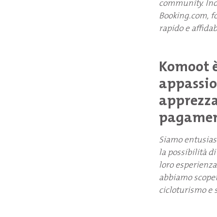
community. Ino
Booking.com, f
rapido e affidab
Komoot è
appassion
apprezza
pagament
Siamo entusiasti
la possibilità d
loro esperienza
abbiamo scopert
cicloturismo e 