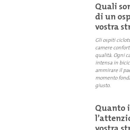
Quali son
di un osp
vostra st
Gli ospiti cicl
camere conforte
qualità. Ogni c
intensa in bicic
ammirare il pae
momento fondame
giusto.
Quanto in
l’attenzi
vostra st