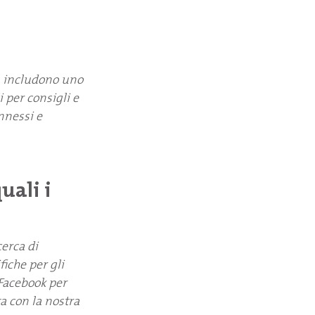
y, includono uno
i per consigli e
nnessi e
uali i
cerca di
fiche per gli
Facebook per
ta con la nostra