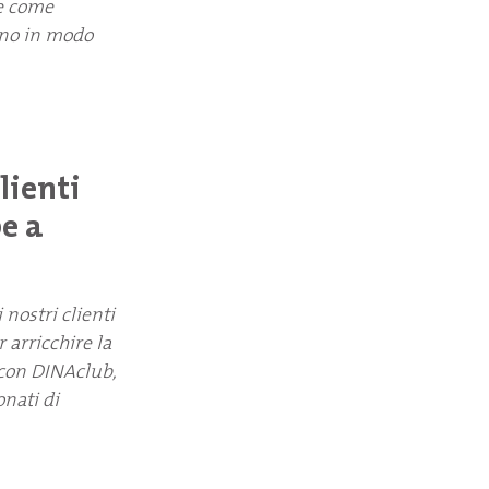
ne come
rno in modo
lienti
e a
 nostri clienti
 arricchire la
e con DINAclub,
nati di