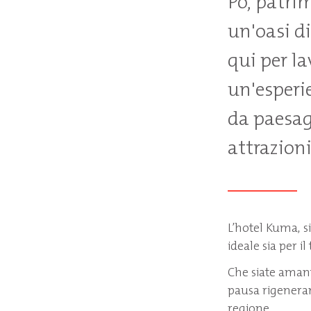
Po, patri
un'oasi di
qui per la
un'esperi
da paesagg
attrazioni
L’hotel Kuma, s
ideale sia per i
Che siate amant
pausa rigeneran
regione.