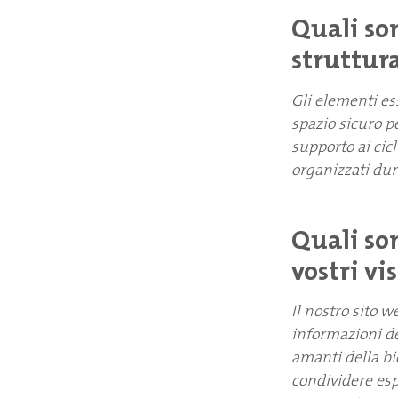
Quali son
struttura
Gli elementi es
spazio sicuro pe
supporto ai cic
organizzati dur
Quali son
vostri vi
Il nostro sito w
informazioni det
amanti della bi
condividere espe