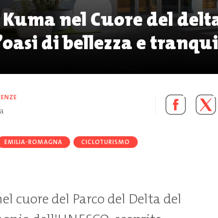
l Kuma nel Cuore del delt
oasi di bellezza e tranqui
IENZE
ra
EMILIA-ROMAGNA
CICLOTURISMO
el cuore del Parco del Delta del