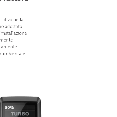
icativo nella
mo adottato
l’installazione
tamente
letamente
to ambientale