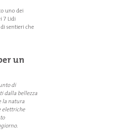
to uno dei
 7 Lidi
di sentieri che
per un
unto di
i dalla bellezza
e la natura
 elettriche
ato
ggiorno.