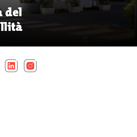
a del
llità