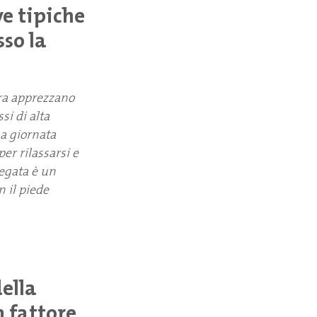
ve tipiche
sso la
ura apprezzano
si di alta
na giornata
per rilassarsi e
iegata è un
 il piede
della
n fattore