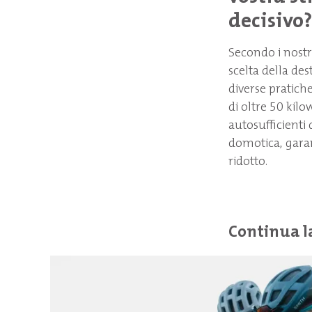
decisivo?
Secondo i nostri
scelta della de
diverse pratiche
di oltre 50 kil
autosufficienti
domotica, garan
ridotto.
Continua l