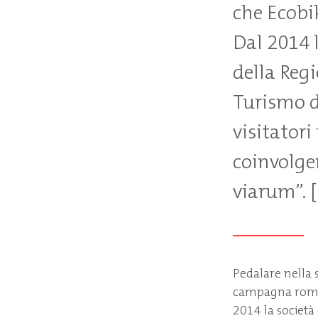
che Ecobi
Dal 2014 l
della Regi
Turismo d
visitator
coinvolgen
viarum”. 
Pedalare nella st
campagna roman
2014 la società 