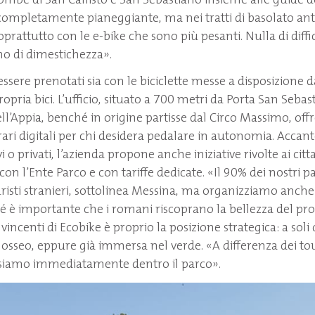
 completamente pianeggiante, ma nei tratti di basolato ant
oprattutto con le e-bike che sono più pesanti. Nulla di diffic
o di dimestichezza».
ssere prenotati sia con le biciclette messe a disposizione d
ropria bici. L’ufficio, situato a 700 metri da Porta San Seba
dell’Appia, benché in origine partisse dal Circo Massimo, of
rari digitali per chi desidera pedalare in autonomia. Accant
ivi o privati, l’azienda propone anche iniziative rivolte ai cit
on l’Ente Parco e con tariffe dedicate. «Il 90% dei nostri p
isti stranieri, sottolinea Messina, ma organizziamo anche a
hé è importante che i romani riscoprano la bellezza del prop
vincenti di Ecobike è proprio la posizione strategica: a sol
osseo, eppure già immersa nel verde. «A differenza dei t
i siamo immediatamente dentro il parco».