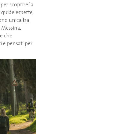
per scoprire la
i guide esperte,
one unica tra
o Messina,
re che
i e pensati per