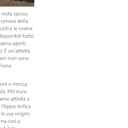
a resta spesso
 rumore della
elli e le rovine
isponibili tutto
Siamo aperti
 È un’attività
iori non sono
ffrono
e ore e mezza,
o da 300 euro
amo attività a
 l’Appia Antica
e sue origini.
rna così a