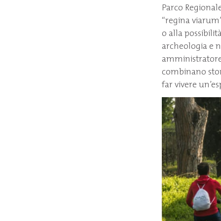
Parco Regionale
“regina viarum”.
o alla possibil
archeologia e n
amministratore 
combinano stori
far vivere un’e