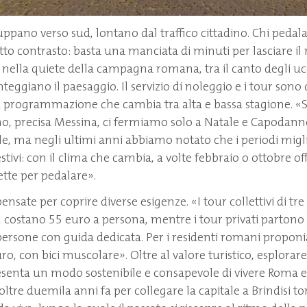
iluppano verso sud, lontano dal traffico cittadino. Chi pedal
tto contrasto: basta una manciata di minuti per lasciare il
si nella quiete della campagna romana, tra il canto degli ucc
eggiano il paesaggio. Il servizio di noleggio e i tour sono d
a programmazione che cambia tra alta e bassa stagione. «
no, precisa Messina, ci fermiamo solo a Natale e Capodanno.
e, ma negli ultimi anni abbiamo notato che i periodi migl
estivi: con il clima che cambia, a volte febbraio o ottobre o
ette per pedalare».
pensate per coprire diverse esigenze. «I tour collettivi di tr
a, costano 55 euro a persona, mentre i tour privati parton
ersone con guida dedicata. Per i residenti romani proponi
ro, con bici muscolare». Oltre al valore turistico, esplorare
esenta un modo sostenibile e consapevole di vivere Roma e l
 oltre duemila anni fa per collegare la capitale a Brindisi to