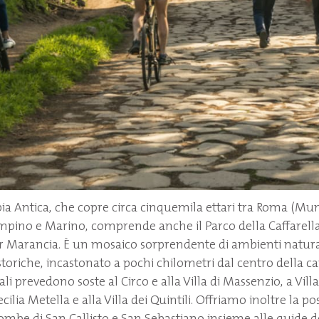
pia Antica, che copre circa cinquemila ettari tra Roma (Munic
mpino e Marino, comprende anche il Parco della Caffarella,
r Marancia. È un mosaico sorprendente di ambienti natura
oriche, incastonato a pochi chilometri dal centro della capi
pali prevedono soste al Circo e alla Villa di Massenzio, a Vill
ilia Metella e alla Villa dei Quintili. Offriamo inoltre la poss
acombe di San Callisto e San Sebastiano insieme alle guide d