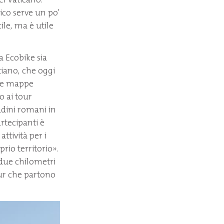
ico serve un po’
ile, ma è utile
a Ecobike sia
stiano, che oggi
fre mappe
o ai tour
tadini romani in
artecipanti è
ttività per i
rio territorio».
i due chilometri
our che partono