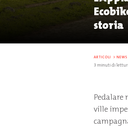
Ecobike
storia
ARTICOLI
>
NEWS
3
minuti di lettu
Pedalare n
ville impe
campagna 