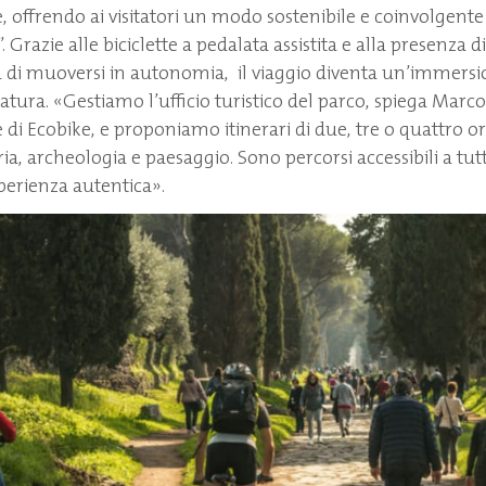
, offrendo ai visitatori un modo sostenibile e coinvolgente 
 Grazie alle biciclette a pedalata assistita e alla presenza d
ità di muoversi in autonomia, il viaggio diventa un’immersi
atura. «Gestiamo l’ufficio turistico del parco, spiega Marc
di Ecobike, e proponiamo itinerari di due, tre o quattro o
a, archeologia e paesaggio. Sono percorsi accessibili a tutt
sperienza autentica».