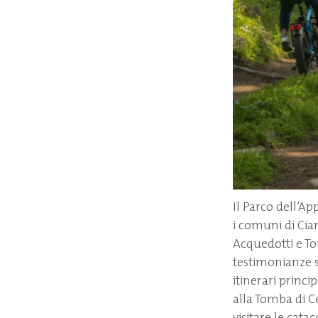
Il Parco dell’Ap
i comuni di Cia
Acquedotti e To
testimonianze st
itinerari princi
alla Tomba di Cec
visitare le cat