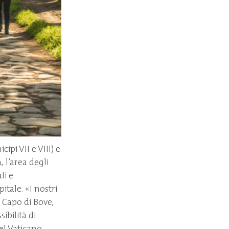
ipi VII e VIII) e
 l’area degli
li e
tale. «I nostri
a Capo di Bove,
ibilità di
el Vaticano.