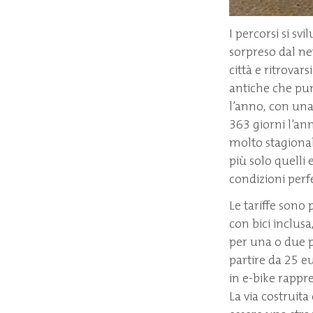
I percorsi si sv
sorpreso dal ne
città e ritrovar
antiche che punt
l’anno, con un
363 giorni l’an
molto stagional
più solo quelli 
condizioni perf
Le tariffe sono 
con bici inclus
per una o due p
partire da 25 eu
in e-bike rappr
La via costruita