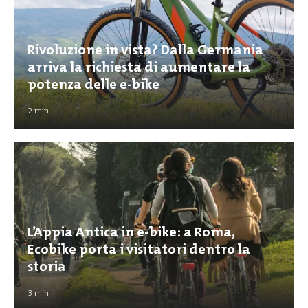
Rivoluzione in vista? Dalla Germania
arriva la richiesta di aumentare la
potenza delle e-bike
2
min
L’Appia Antica in e-bike: a Roma,
Ecobike porta i visitatori dentro la
storia
3
min