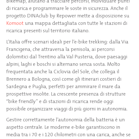
Bikemap, aiutano a tracciare percorsi, individuare punti
di ricarica e programmare le soste in sicurezza. Anche il
progetto DINAclub by Repower mette a disposizione su
Komoot
una mappa dettagliata con tutte le stazioni di
ricarica presenti sul territorio italiano.
L’Italia offre scenari ideali per l’e-bike trekking: dalla Via
Francigena, che attraversa la penisola, ai percorsi
dolomitici dal Trentino alla Val Pusteria, dove paesaggi
alpini, laghi e boschi si alternano senza sosta. Molto
frequentata anche la Ciclovia del Sole, che collega il
Brennero a Bologna, così come gli itinerari costieri di
Sardegna e Puglia, perfetti per ammirare il mare da
prospettive insolite. La crescente presenza di strutture
“bike friendly” e di stazioni di ricarica rende oggi
possibile organizzare viaggi di più giorni in autonomia.
Gestire correttamente l’autonomia della batteria è un
aspetto centrale. Le moderne e-bike garantiscono in
media tra i 70 e i 120 chilometri con una carica, anche se