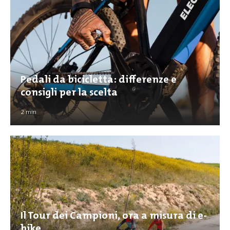
Pedali da bicicletta: differenze e
consigli per la scelta
2
min
Il Tour dei Campioni, ora a misura di e-
bike