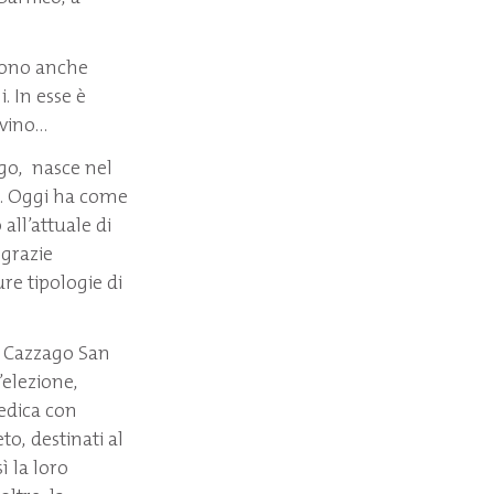
 sono anche
. In esse è
 vino…
ago, nasce nel
a. Oggi ha come
all’attuale di
 grazie
ure tipologie di
i Cazzago San
’elezione,
dedica con
to, destinati al
ì la loro