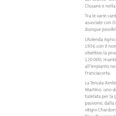
Clusane e nella 
Tra le varie ca
associate con D
dunque possibil
L’Azienda Agrico
1956 con il non
obiettivo la pro
120.000, manten
all’impianto nel
Franciacorta.
La Tenuta Ambro
Martino, uno de
tutelata per la
passione, dalla 
vitigni Chardonn