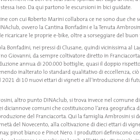
stessa Iseo. Da qui partono le escursioni in bici guidate.
ntine con cui Roberto Marini collabora ce ne sono due che
INAclub, ovvero la Cantina Bonfadini e la Tenuta Ambrosini
e ricaricare le proprie e-bike, oltre a sorseggiare del buon
la Bonfadini, nei pressi di Clusane, quindi vicinissima al L
no Giovanni, da sempre coltivatore diretto in Franciacort
duzione annua di 200.000 bottiglie, quasi il doppio rispetto 
endo inalterato lo standard qualitativo di eccellenza, ciò
 2021 di 10 nuovi ettari di vigneti e all’introduzione di fut
sini, altro punto DINAclub, si trova invece nel comune d
i diciannove comuni che costituiscono l’area geografica d
 produzione del Franciacorta. Qui la famiglia Ambrosini si 
metà del Novecento, alla coltivazione di dieci ettari di vigne
ay, pinot bianco e Pinot Nero. I produttori definiscono cos