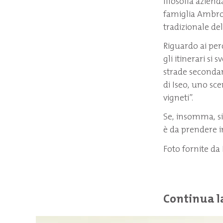
filosofia azienda
famiglia Ambrosi
tradizionale del
Riguardo ai perc
gli itinerari si
strade secondar
di Iseo, uno sce
vigneti”.
Se, insomma, si
è da prendere i
Foto fornite d
Continua l