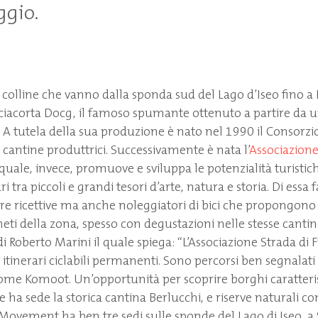
ggio.
 colline che vanno dalla sponda sud del Lago d’Iseo fino a B
ciacorta Docg, il famoso spumante ottenuto a partire da u
 A tutela della sua produzione è nato nel 1990 il Consorzi
 cantine produttrici. Successivamente è nata l’
Associazione
quale, invece, promuove e sviluppa le potenzialità turistich
ri tra piccoli e grandi tesori d’arte, natura e storia. Di essa
e ricettive ma anche noleggiatori di bici che propongono 
gneti della zona, spesso con degustazioni nelle stesse cantine.
i Roberto Marini il quale spiega: “L’Associazione Strada di 
itinerari ciclabili permanenti. Sono percorsi ben segnalati 
ome Komoot. Un’opportunità per scoprire borghi caratteri
 ha sede la storica cantina Berlucchi, e riserve naturali co
s Movement ha ben tre sedi sulle sponde del Lago di Iseo, a 