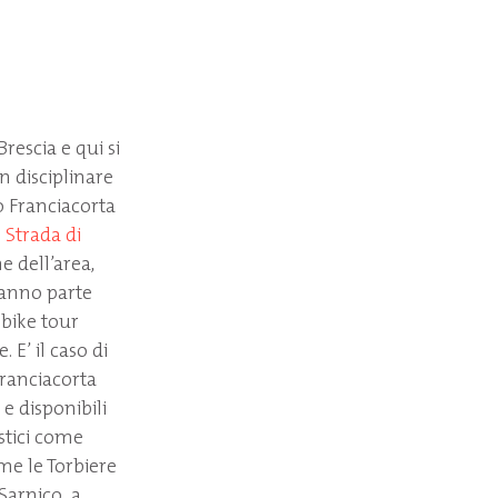
rescia e qui si
n disciplinare
o Franciacorta
 Strada di
e dell’area,
 fanno parte
bike tour
 E’ il caso di
Franciacorta
e disponibili
stici come
me le Torbiere
Sarnico, a