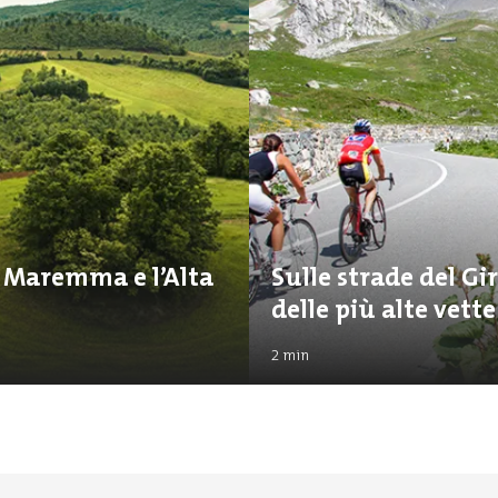
a Maremma e l’Alta
Sulle strade del Gir
delle più alte vett
2
min