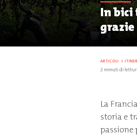
In bici
grazie
ARTICOLI
>
ITINE
2
minuti di lettu
La Francia
storia e t
passione p