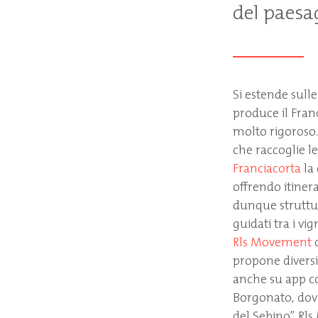
del paesa
Si estende sulle
produce il Fran
molto rigoroso.
che raccoglie le
Franciacorta
la 
offrendo itinera
dunque struttur
guidati tra i vi
Rls Movement
d
propone diversi 
anche su app c
Borgonato, dove
del Sebino”. Rl