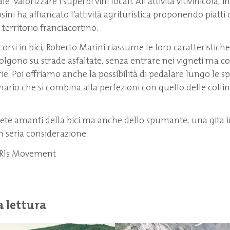
le: valorizzare i superbi vini locali. All’attività vitivinicola, in
ni ha affiancato l’attività agrituristica proponendo piatti 
 territorio franciacortino.
orsi in bici, Roberto Marini riassume le loro caratteristich
 svolgono su strade asfaltate, senza entrare nei vigneti ma c
ie. Poi offriamo anche la possibilità di pedalare lungo le 
nario che si combina alla perfezioni con quello delle collin
ete amanti della bici ma anche dello spumante, una gita i
n seria considerazione.
a Rls Movement
a lettura