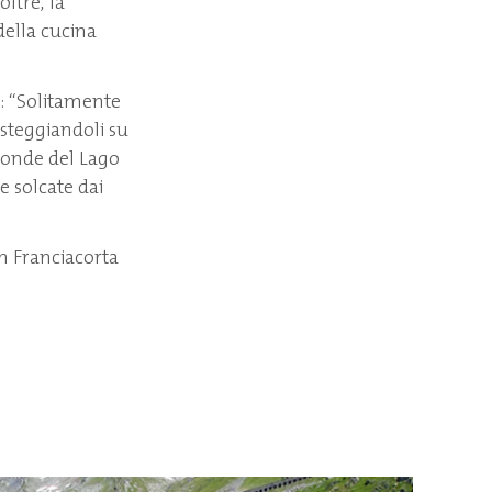
oltre, la
della cucina
e: “Solitamente
osteggiandoli su
sponde del Lago
e solcate dai
n Franciacorta