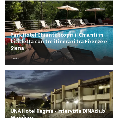
Park Hotel Chianti: scopri il Chianti in
bicicletta con tre itinerari tra Firenze e
Siena
3
min
UNA Hotel Regina - Intervista DINAclub
Members