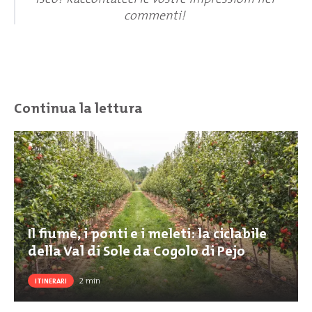
commenti!
Continua la lettura
Il fiume, i ponti e i meleti: la ciclabile
della Val di Sole da Cogolo di Pejo
2
min
ITINERARI