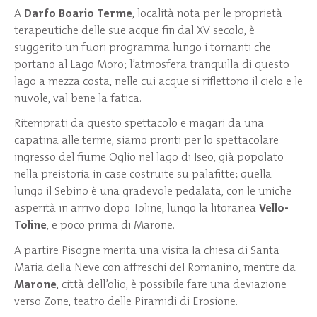
A
Darfo Boario Terme
, località nota per le proprietà
terapeutiche delle sue acque fin dal XV secolo, è
suggerito un fuori programma lungo i tornanti che
portano al Lago Moro; l’atmosfera tranquilla di questo
lago a mezza costa, nelle cui acque si riflettono il cielo e le
nuvole, val bene la fatica.
Ritemprati da questo spettacolo e magari da una
capatina alle terme, siamo pronti per lo spettacolare
ingresso del fiume Oglio nel lago di Iseo, già popolato
nella preistoria in case costruite su palafitte; quella
lungo il Sebino è una gradevole pedalata, con le uniche
asperità in arrivo dopo Toline, lungo la litoranea
Vello-
Toline
, e poco prima di Marone.
A partire Pisogne merita una visita la chiesa di Santa
Maria della Neve con affreschi del Romanino, mentre da
Marone
, città dell’olio, è possibile fare una deviazione
verso Zone, teatro delle Piramidi di Erosione.