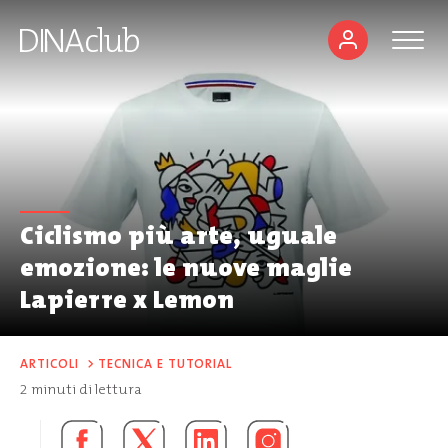
Ciclismo più arte, uguale
emozione: le nuove maglie
Lapierre x Lemon
ARTICOLI
>
TECNICA E TUTORIAL
2
minuti di lettura