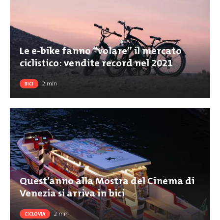
Le e-bike fanno “volare” il mercato
ciclistico: vendite record nel 2021
2
min
BICI
Quest’anno alla Mostra del Cinema di
Venezia si arriva in bici
2
min
CICLOVIA