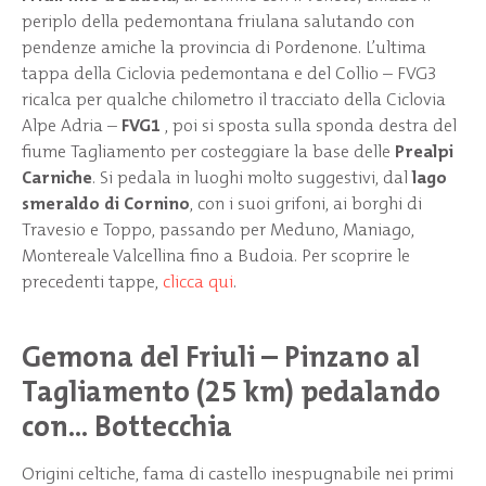
periplo della pedemontana friulana salutando con
pendenze amiche la provincia di Pordenone. L’ultima
tappa della Ciclovia pedemontana e del Collio – FVG3
ricalca per qualche chilometro il tracciato della Ciclovia
Alpe Adria –
FVG1
, poi si sposta sulla sponda destra del
fiume Tagliamento per costeggiare la base delle
Prealpi
Carniche
. Si pedala in luoghi molto suggestivi, dal
lago
smeraldo di Cornino
, con i suoi grifoni, ai borghi di
Travesio e Toppo, passando per Meduno, Maniago,
Montereale Valcellina fino a Budoia. Per scoprire le
precedenti tappe,
clicca qui
.
Gemona del Friuli – Pinzano al
Tagliamento (25 km) pedalando
con… Bottecchia
Origini celtiche, fama di castello inespugnabile nei primi