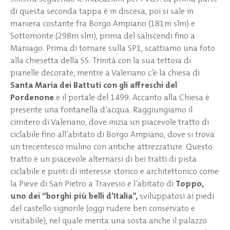
di questa seconda tappa è in discesa, poi si sale in
maniera costante fra Borgo Ampiano (181m slm) e
Sottomonte (298m slm), prima del saliscendi fino a
Maniago. Prima di tornare sulla SP1, scattiamo una foto
alla chiesetta della SS. Trinità con la sua tettoia di
pianelle decorate, mentre a Valeriano c’è la chiesa di
Santa Maria dei Battuti con gli affreschi del
Pordenone
e il portale del 1499. Accanto alla Chiesa è
presente una fontanella d’acqua. Raggiungiamo il
cimitero di Valeriano, dove inizia un piacevole tratto di
ciclabile fino all’abitato di Borgo Ampiano, dove si trova
un trecentesco mulino con antiche attrezzature. Questo
tratto è un piacevole alternarsi di bei tratti di pista
ciclabile e punti di interesse storico e architettonico come
la Pieve di San Pietro a Travesio e l’abitato di
Toppo,
uno dei “borghi più belli d’Italia”,
sviluppatosi ai piedi
del castello signorile (oggi rudere ben conservato e
visitabile), nel quale merita una sosta anche il palazzo