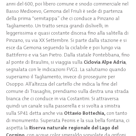
anni del 600, poi libero comune e snodo commerciale nel
Basso Medioevo, Gemona del Friuli è sede di partenza
della prima “semitappa” che ci conduce a Pinzano al
Tagliamento. Un tratto senza grandi dislivelli, in
leggerissima e quasi costante discesa fino alla salitella di
Pinzano, su via XX Settembre. Si parte dalla stazione e si
esce da Gemona seguendo la ciclabile e poi lungo via
Battiferro e via San Pietro. Dalla statale Pontebbana, fino
al ponte di Braulins, si viaggia sulla
Ciclovia Alpe Adria
,
segnalata con le indicazioni FVG1. La salutiamo quando
superiamo il Tagliamento, invece di proseguire per
Osoppo. All’altezza del cartello che indica la fine del
comune di Trasaghis, prendiamo sulla destra una strada
bianca che ci conduce in via Costantini. Si attraversa
quindi un canale sulla passerella e si svolta a sinistra
sulla SP41 detta anche via
Ottavio Bottechia,
con tanto
di monumento. Superata Peonis e la sua bella fontana, ci
aspetta la
Riserva naturale regionale del Lago del
Cornino
, con acque color smeraldo sorvolate da grifoni.